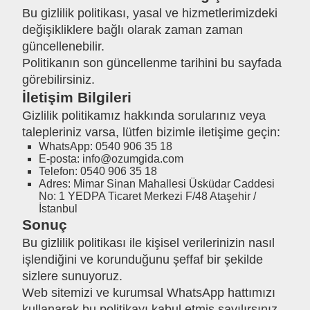
Bu gizlilik politikası, yasal ve hizmetlerimizdeki
değişikliklere bağlı olarak zaman zaman
güncellenebilir.
Politikanın son güncellenme tarihini bu sayfada
görebilirsiniz.
İletişim Bilgileri
Gizlilik politikamız hakkında sorularınız veya
talepleriniz varsa, lütfen bizimle iletişime geçin:
WhatsApp: 0540 906 35 18
E-posta: info@ozumgida.com
Telefon: 0540 906 35 18
Adres: Mimar Sinan Mahallesi Üsküdar Caddesi
No: 1 YEDPA Ticaret Merkezi F/48 Ataşehir /
İstanbul
Sonuç
Bu gizlilik politikası ile kişisel verilerinizin nasıl
işlendiğini ve korunduğunu şeffaf bir şekilde
sizlere sunuyoruz.
Web sitemizi ve kurumsal WhatsApp hattımızı
kullanarak bu politikayı kabul etmiş sayılırsınız.