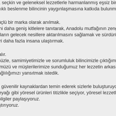
iş, seçkin ve geleneksel lezzetlerle harmanlanmış eşsiz 
ğlıklı beslenme bilincinin yaygınlaşmasına katkıda bulun
üçlü bir marka olarak anılmak.
i daha geniş kitlelere tanıtarak, Anadolu mutfağının zen
atların gelecek nesillere aktarılmasını sağlamak ve sürdür
eri daha fazla insana ulaştırmak.
lır.
e, samimiyetimizle ve sorumluluk bilincimizle çıktığımı
müzü ve müşterilerimize sunduğumuz her lezzetin arkas
lılığımızı yansıtmak istedik.
eri güvenilir kaynaklardan temin ederek sizlerle buluşturuy
ı gibi yöresel ürünleri titizlikle seçiyor, yöresel lezzetleri
lgiler paylaşıyoruz.
tırıyoruz.