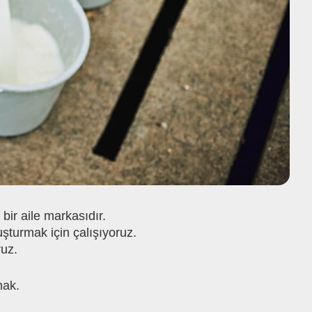
ir aile markasıdır.
şturmak için çalışıyoruz.
ruz.
mak.