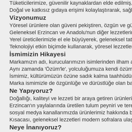
Tüketicilerimize, güvenilir kaynaklardan elde edilm
Doğal ve katkısız gıdaya erişimi kolaylaştırarak, sa
Vizyonumuz
Yöresel ürünlere olan güveni pekiştiren, özgün ve g
Geleneksel Erzincan ve Anadolu'nun diğer lezzetlerin
Yerel üreticilerimizle el ele büyüyerek, geleneksel t
Teknolojiyi etkin biçimde kullanarak, yöresel lezzetl
İsmimizin Hikayesi
Markamızın adı, kurucularımızın isimlerinden ilham a
Aynı zamanda 'Özüm'le', yolculuğumuza kendi özümüzl
İsmimiz, kültürümüzün özüne sadık kalma taahhüdü
Marka ismimizle de özgünlüğe ve dürüstlüğe olan bağ
Ne Yapıyoruz?
Doğallığı, kaliteyi ve lezzeti bir araya getiren ürünl
Erzincan'ın yaylalarında üretilen tulum peyniri ve tereyağ
sosyal medya kanallarımızda ürünlerimiz hakkında bi
Kısacası, geleneksel lezzetleri modern sofralara ulaş
Neye İnanıyoruz?