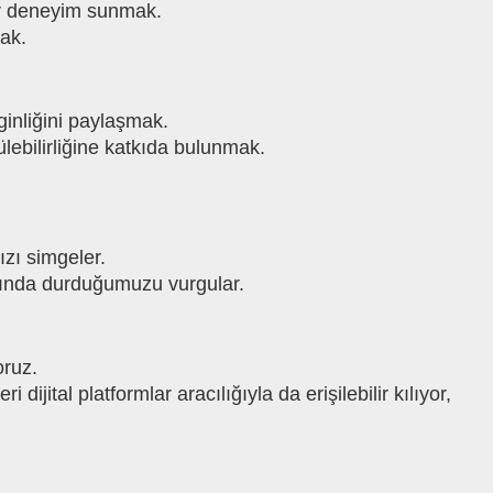
bir deneyim sunmak.
mak.
ginliğini paylaşmak.
ülebilirliğine katkıda bulunmak.
zı simgeler.
ında durduğumuzu vurgular.
oruz.
 dijital platformlar aracılığıyla da erişilebilir kılıyor,