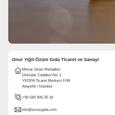
Onur Yiğit-Özüm Gıda Ticaret ve Sanayi
Mimar Sinan Mahallesi
Üsküdar Caddesi No: 1
YEDPA Ticaret Merkezi F/48
Ataşehir / İstanbul
+90 540 906 35 18
info@ozumgida.com